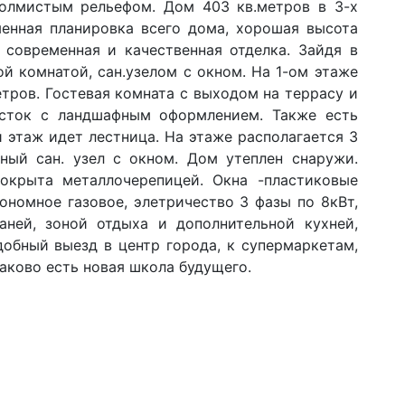
холмистым рельефом. Дом 403 кв.метров в 3-х
менная планировка всего дома, хорошая высота
 современная и качественная отделка. Зайдя в
ой комнатой, сан.узелом с окном. На 1-ом этаже
етров. Гостевая комната с выходом на террасу и
сток с ландшафным оформлением. Также есть
 этаж идет лестница. На этаже располагается 3
ый сан. узел с окном. Дом утеплен снаружи.
окрыта металлочерепицей. Окна -пластиковые
ономное газовое, элетричество 3 фазы по 8кВт,
ней, зоной отдыха и дополнительной кухней,
добный выезд в центр города, к супермаркетам,
аково есть новая школа будущего.