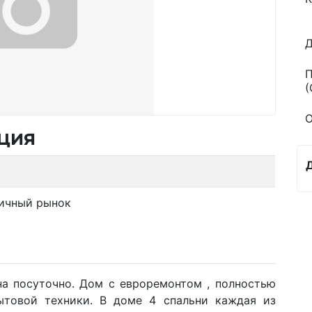
Д
П
(
О
ция
ичный рынок
на посуточно. Дом с евроремонтом , полностью
товой техники. В доме 4 спальни каждая из