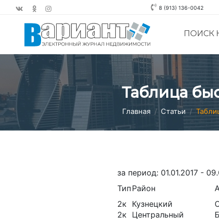
8 (913) 136-0042
ПОИСК
Таблица бы
Главная
Статьи
Табли
за период: 01.01.2017 - 09
Тип
Район
2к
Кузнецкий
О
2к
Центральный
Б