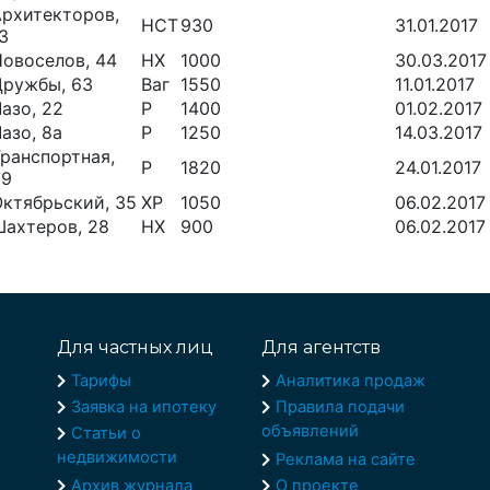
Архитекторов,
НСТ
930
31.01.2017
3
овоселов, 44
НХ
1000
30.03.2017
Дружбы, 63
Ваг
1550
11.01.2017
азо, 22
Р
1400
01.02.2017
азо, 8а
Р
1250
14.03.2017
ранспортная,
Р
1820
24.01.2017
59
ктябрьский, 35
ХР
1050
06.02.2017
Шахтеров, 28
НХ
900
06.02.2017
Для частных лиц
Для агентств
Тарифы
Аналитика продаж
Заявка на ипотеку
Правила подачи
объявлений
Статьи о
недвижимости
Реклама на сайте
Архив журнала
О проекте