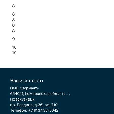
8
8
8
8
8
9
10
10
Наши контакты
ООО «Вариант»
654041, Кемеровская область, г.
Новокузнецк
пр. Бардина, д.26, оф. 710
Телефон: +7 913 136-0042