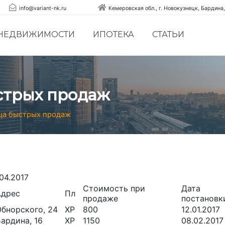
info@variant-nk.ru
Кемеровская обл., г. Новокузнецк, Бардина,
 НЕДВИЖИМОСТИ
ИПОТЕКА
СТАТЬИ
стрых продаж
ца быстрых продаж
.04.2017
Стоимость при
Дата
Адрес
Пл
продаже
постановк
бнорского, 24
ХР
800
12.01.2017
ардина, 16
ХР
1150
08.02.2017