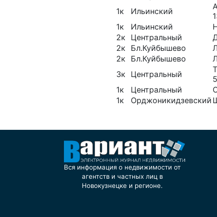
1к
Ильинский
1
1к
Ильинский
Н
2к
Центральный
2к
Бл.Куйбышево
Л
2к
Бл.Куйбышево
Л
Т
3к
Центральный
1к
Центральный
О
1к
Орджоникидзевский
Вся информация о недвижимости от
агентств и частных лиц в
Новокузнецке и регионе.