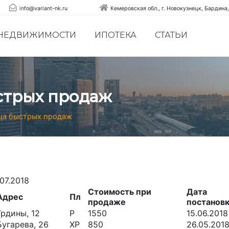
info@variant-nk.ru
Кемеровская обл., г. Новокузнецк, Бардина,
 НЕДВИЖИМОСТИ
ИПОТЕКА
СТАТЬИ
стрых продаж
ца быстрых продаж
.07.2018
Стоимость при
Дата
Адрес
Пл
продаже
постанов
Грдины, 12
Р
1550
15.06.2018
Бугарева, 26
ХР
850
26.05.201