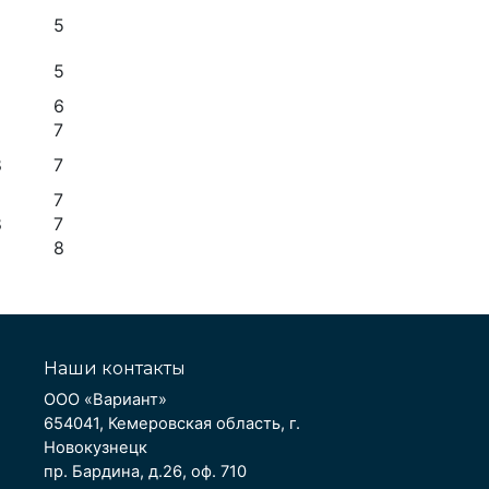
5
5
6
7
8
7
8
7
8
7
8
Наши контакты
ООО «Вариант»
654041, Кемеровская область, г.
Новокузнецк
пр. Бардина, д.26, оф. 710