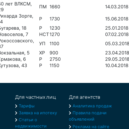
40 лет ВЛКСМ,
ПМ
1660
14.03.2018
29
Рихарда Зорге,
Р
1730
15.06.2018
14
Бугарева, 18
Р
1230
25.01.2018
Новоселов, 7
НСТ
1270
07.02.2018
Рокоссовского,
УП
1100
05.03.201
37
Вокзальная, 5
ХР
900
23.04.201
Ермакова, 6
Р
2750
29.05.201
Кутузова, 43
Р
1150
10.04.2018
Для частных лиц
Для агентств
Тарифы
Аналитика продаж
Заявка на ипотеку
Правила подачи
объявлений
Статьи о
недвижимости
Реклама на сайте