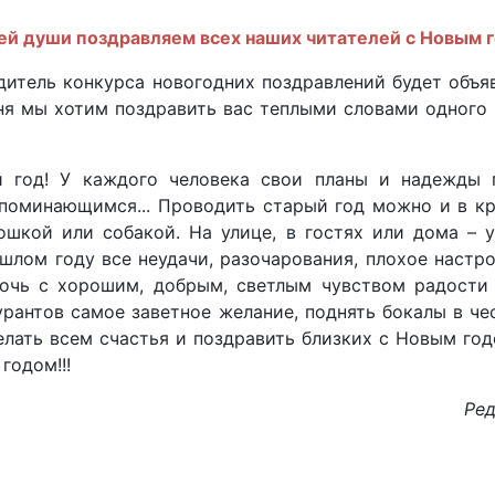
ей души поздравляем всех наших читателей с Новым 
дитель конкурса новогодних поздравлений будет объ
дня мы хотим поздравить вас теплыми словами одного 
й год! У каждого человека свои планы и надежды п
апоминающимся... Проводить старый год можно и в кр
ошкой или собакой. На улице, в гостях или дома – 
ошлом году все неудачи, разочарования, плохое настр
очь с хорошим, добрым, светлым чувством радости
курантов самое заветное желание, поднять бокалы в че
елать всем счастья и поздравить близких с Новым годо
годом!!!
Ред