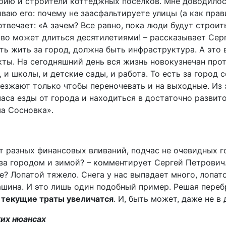
рию и строители коттеджных поселков. Мне доводилос
ваю его: почему не заасфальтируете улицы (а как прав
твечает: «А зачем? Все равно, пока люди будут строит
тво может длиться десятилетиями! – рассказывает Сер
ть жить за город, должна быть инфраструктура. А это 
кты. На сегодняшний день вся жизнь новокузнечан прот
, и школы, и детские сады, и работа. То есть за город 
езжают только чтобы переночевать и на выходные. Из э
аса езды от города и находиться в достаточно развит
ша Сосновка».
т разных финансовых вливаний, подчас не очевидных 
за городом и зимой? – комментирует Сергей Петрович.
е? Лопатой тяжело. Снега у нас выпадает много, лопат
шина. И это лишь один подобный пример. Решая перебр
о
текущие траты увеличатся
. И, быть может, даже не в 
ких нюансах