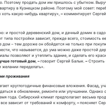
ую. Поэтому продать дом им пришлось с убытком. Выру
вартиру в Кузнецком районе. Поэтому мой совет: переб
и хоть какую-нибудь квартиру»,
–
комментирует Сергей
но: и простой деревенский дом, и дачный домик в сад
т типа постройки зависит, прежде всего, стоимость е
е дом – тем дороже он обойдется не только при покупк
вести, что называется, до ума можно даже простой дер
алы позволяют и утеплить здание, и сделать его крас
учше готовый дом
,
–
говорит Сергей Балык.
–
Строить 
и желании переделать».
ами проживания
гает круглогодичные финансовые вложения. Фасад, уча
ждаться в обновлении, ремонте или улучшении. Однако
ремя года. Сибирский климат предполагает весьма пр
 все зависит от требований к комфорту,
–
поясняет Сер