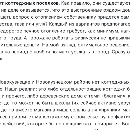
ет
коттеджных поселков
. Как правило, они существую
А на деле оказывается, что это выстроенные рядком д
ешать вопрос с отоплением собственнику придется само
ества, газа или угля? Каждый из вариантов предполаг
едорогое печное отопление требует, как минимум, нал
о труда. А горожане работать физически не привыкли.
нительные деньги. На мой взгляд, оптимальное решение
, а на период с ноября по март уезжать в город. Сразу 
».
 Новокузнецке и Новокузнецком районе нет коттеджных
е. Наши реалии: это либо отдельностоящие коттеджи 
л и прочего, либо деревенские дома с теми «благами»,
: где-то может не быть школы (их сейчас активно укру
где-то вместо магазина лишь сельпо а-ля «пряники-ма
лен приоритет малоэтажному строительству, но фактич
 действий, которые бы воплощали этот приоритет. Бол