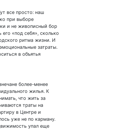
ут все просто: наш
ако при выборе
чки и не живописный бор
ь его «под себя», сколько
одского ритма жизни. И
 эмоциональные затраты.
ситься в объятья
знечане более-менее
видуального жилья. К
нимать, что жить за
чиваются траты на
артиру в Центре и
лось уже не по карману.
едвижимость упал еще