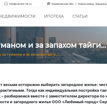
info@variant-nk.ru
Кемеровская обл., г. Новокузнецк, Бардина,
 НЕДВИЖИМОСТИ
ИПОТЕКА
СТАТЬИ
туманом и за запахом тайги…
у за туманом и за запахом тайги…
т весьма осторожно выбирать загородное жилье: чист
рактичными. Тогда как индивидуальная постройка таи
 – разбираемся вместе с заместителем директора по
ости и загородного жилья ООО «Любимый город» Се