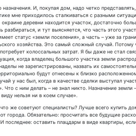
 назначения. И, покупая дом, надо четко представлять,
ктике мне приходилось сталкиваться с разными ситуаци
а окраине деревни находится участок, достаточно бол
 разбираться, и тут выясняется, что часть этого учас
меет статус «земли поселения», а часть – уже за грани
льского хозяйства. Это самый сложный случай. Потому 
потребует колоссальных затрат. Я бы даже не стал св
уация, когда владелец большого участка земли распрод
наделы не зарегистрированы, назвать их самостоятел
территориально будут отнесены к близко расположенно
учай у нас был, когда в качестве сделки выступал уча
 Что с ним делать – не знал никто. Назначение земли 
 виду нельзя ни в коем случае».
 что же советуют специалисты? Лучше всего купить дом
от города. Обязательно: просчитать все будущие расх
И последнее: оставить плацдарм в виде квартиры, есл