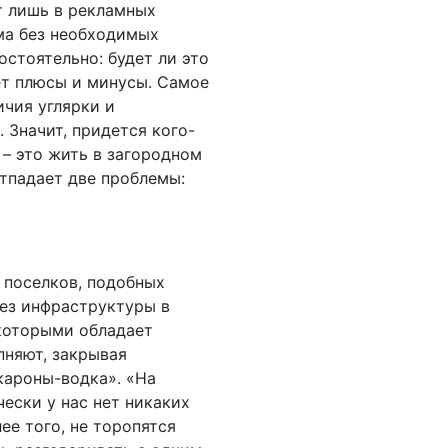
т лишь в рекламных
ома без необходимых
стоятельно: будет ли это
ает плюсы и минусы. Самое
ичия углярки и
 Значит, придется кого-
 – это жить в загородном
отпадает две проблемы:
 поселков, подобных
без инфраструктуры в
 которыми обладает
пняют, закрывая
кароны-водка». «На
ески у нас нет никаких
ее того, не торопятся