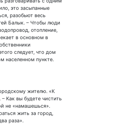
ь разговаривать с одним
ило, это засыпанные
ься, разобьют весь
гей Балык. – Чтобы люди
водопровод, отопление,
екает в основном в
собственники
того следует, что дом
ом населенном пункте.
городскому жителю. «К
 – Как вы будете чистить
ой не «намашешься».
аться жить за город,
два раза».