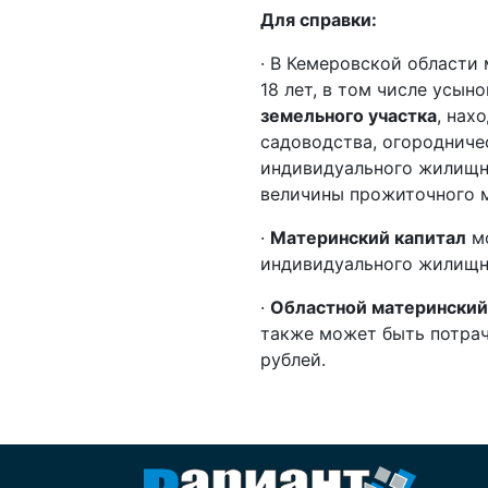
Для справки:
· В Кемеровской области 
18 лет, в том числе усын
земельного участка
, нах
садоводства, огородничес
индивидуального жилищн
величины прожиточного м
·
Материнский капитал
мо
индивидуального жилищно
·
Областной материнский
также может быть потрач
рублей.