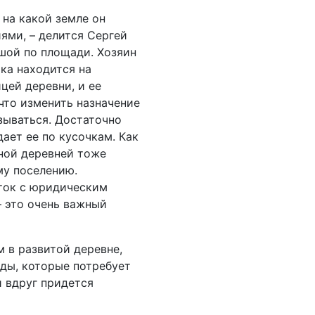
 на какой земле он
ями, – делится Сергей
ьшой по площади. Хозяин
тка находится на
цей деревни, и ее
что изменить назначение
язываться. Достаточно
ает ее по кусочкам. Как
ьной деревней тоже
му поселению.
сток с юридическим
– это очень важный
 в развитой деревне,
оды, которые потребует
и вдруг придется