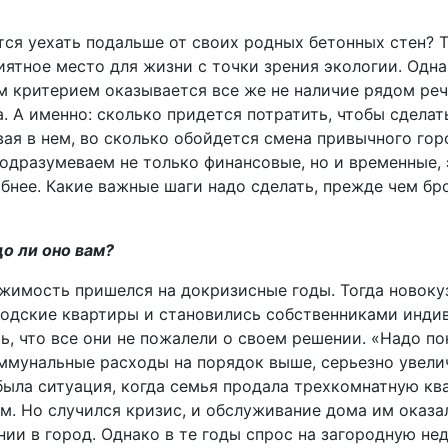
ся уехать подальше от своих родных бетонных стен? Т
иятное место для жизни с точки зрения экологии. Одн
м критерием оказывается все же не наличие рядом ре
а. А именно: сколько придется потратить, чтобы сделат
вая в нем, во сколько обойдется смена привычного гор
подразумеваем не только финансовые, но и временные,
бнее. Какие важные шаги надо сделать, прежде чем бро
до ли оно вам?
жимость пришелся на докризисные годы. Тогда новоку
родские квартиры и становились собственниками инди
ь, что все они не пожалели о своем решении. «Надо по
оммунальные расходы на порядок выше, серьезно увели
была ситуация, когда семья продала трехкомнатную кв
м. Но случился кризис, и обслуживание дома им оказа
нии в город. Однако в те годы спрос на загородную н