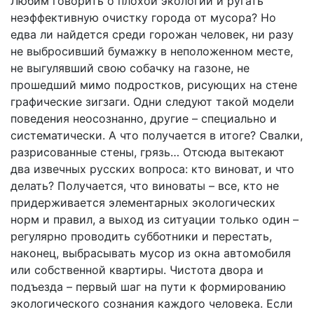
Любим говорить о плохой экологии и ругать
неэффективную очистку города от мусора? Но
едва ли найдется среди горожан человек, ни разу
не выбросивший бумажку в неположенном месте,
не выгулявший свою собачку на газоне, не
прошедший мимо подростков, рисующих на стене
графические зигзаги. Одни следуют такой модели
поведения неосознанно, другие – специально и
систематически. А что получается в итоге? Свалки,
разрисованные стены, грязь… Отсюда вытекают
два извечных русских вопроса: кто виноват, и что
делать? Получается, что виноваты – все, кто не
придерживается элементарных экологических
норм и правил, а выход из ситуации только один –
регулярно проводить субботники и перестать,
наконец, выбрасывать мусор из окна автомобиля
или собственной квартиры. Чистота двора и
подъезда – первый шаг на пути к формированию
экологического сознания каждого человека. Если