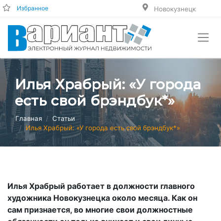
Избранное
Новокузнецк
Илья Храбрый: «У города
есть свой брэндбук*»
Главная
Статьи
Илья Храбрый: «У города есть свой брэндбук*»
Илья Храбрый работает в должности главного
художника Новокузнецка около месяца. Как он
сам признается, во многие свои должностные