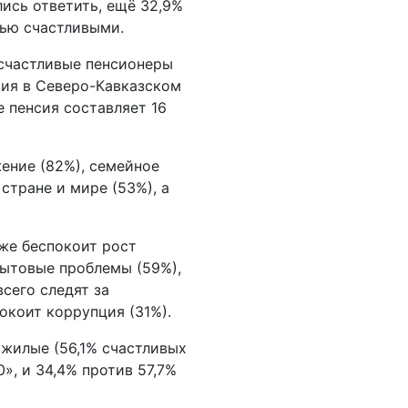
ись ответить, ещё 32,9%
тью счастливыми.
счастливые пенсионеры
нсия в Северо-Кавказском
е пенсия составляет 16
ение (82%), семейное
 стране и мире (53%), а
же беспокоит рост
бытовые проблемы (59%),
сего следят за
окоит коррупция (31%).
ожилые (56,1% счастливых
0», и 34,4% против 57,7%