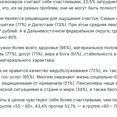
нсионеров считают себя счастливыми, 22,5% затруднил
 что, из-за разных проблем, они не могут быть полнос
 не является решающим для ощущения счастья. Самые 
ушетии (77%) и Дагестане (73%). При этом средняя пе
7 рублей. А в Дальневосточном федеральном округе, гд
ько 40%.
нужно более всего здоровье (86%), материальное полож
ь (77%), досуг (71%), вера в Бога (61%), стабильность в
материального характера.
 не нравится качество медобслуживания (72%), их так
ь гос-услуг (65%). Многим омрачают жизнь социально-
т защищенными от криминала (51%). Пенсионеры чаще в
еской ситуациями в стране и мире (34%), а также бесп
ты в целом чувствуют себя более счастливыми, чем п
уппе «55 – 60», 43,4% против 52,1% — в группе «60 – 7