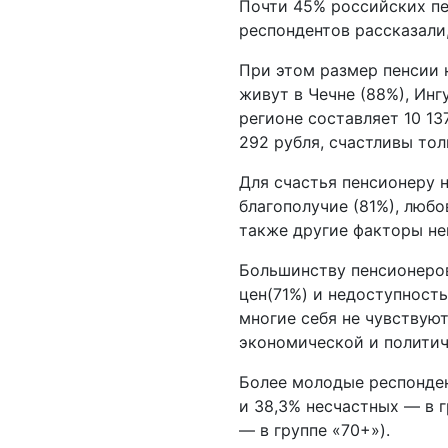
Почти 45% российских пе
респондентов рассказали,
При этом размер пенсии
живут в Чечне (88%), Инг
регионе составляет 10 13
292 рубля, счастливы тол
Для счастья пенсионеру 
благополучие (81%), любов
также другие факторы не
Большинству пенсионеров
цен(71%) и недоступност
многие себя не чувствую
экономической и политич
Более молодые респонден
и 38,3% несчастных — в гр
— в группе «70+»).