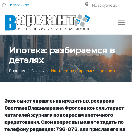
Избранное
Новокузнецк
Ипотека: разбираемся в
деталях
Главная
Статьи
Ипотека: разбираемся в деталях
Экономи
ст упр
авления кредитных ресурсов
Светлана Владимировна Фролова консультирует
читателей журнала по вопросам ипотечного
кредит
ования. Свой вопрос вы можете задать по
телефону редакции: 796-076, или прислав его на