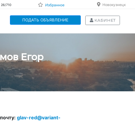
Новокузнецк
Избранное
 26/710
ПОДАТЬ ОБЪЯВЛЕНИЕ
КАБИНЕТ
имов Егор
 почту:
glav-red@variant-