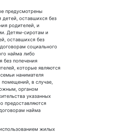
е преду­смотрены
и детей, оставшихся без
ния родителей, и
и. Детям­-сиротам и
ей, оставшихся без
 договорам социального
ого найма либо
я без попечения
ителей, которые являются
 семьи нанимателя
помещений, в случае,
можным, органом
жительства указанных
но предоставляются
договорам найма
 использованием жилых