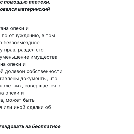
 с помощью ипотеки.
зовался материнский
ана опеки и
к по отчуждению, в том
 в безвозмездное
 прав, раздел его
х уменьшение имущества
на опеки и
ей долевой собственности
ставлены документы, что
нолетних, совершается с
на опеки и
ка, может быть
я или иной сделки об
етендовать на бесплатное