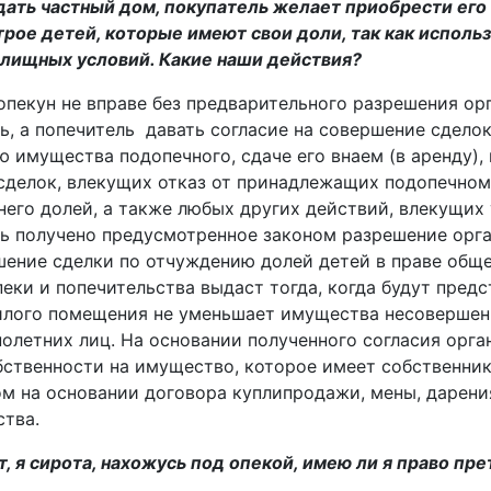
ать частный дом, покупатель желает приобрести его
трое детей, которые имеют свои доли, так как исполь
илищных условий. Какие наши действия?
опекун не вправе без предварительного разрешения орг
, а попечитель ­ давать согласие на совершение сдело
 имущества подопечного, сдаче его внаем (в аренду),
 сделок, влекущих отказ от принадлежащих подопечному
него долей, а также любых других действий, влекущи
ь получено предусмотренное законом разрешение орга
шение сделки по отчуждению долей детей в праве общ
пеки и попечительства выдаст тогда, когда будут пред
илого помещения не уменьшает имущества несовершен
олетних лиц. На основании полученного согласия орга
бственности на имущество, которое имеет собственни
м на основании договора купли­продажи, мены, дарени
тва.
, я сирота, нахожусь под опекой, имею ли я право пр