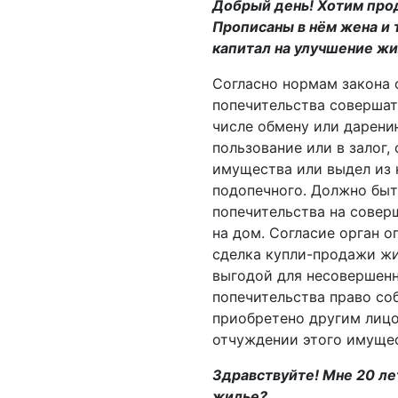
Добрый день! Хотим прод
Прописаны в нём жена и 
капитал на улучшение ж
Согласно нормам закона 
попечительства совершать
числе обмену или дарению
пользование или в залог,
имущества или выдел из 
подопечного. Должно быт
попечительства на совер
на дом. Согласие орган о
сделка купли-­продажи ж
выгодой для несовершенн
попечительства право со
приобретено другим лицо
отчуждении этого имущес
Здравствуйте! Мне 20 лет
жилье?