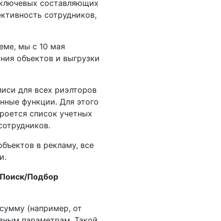
из ключевых составляющих
ективность сотрудников,
еме, мы с 10 мая
ния объектов и выгрузки
писи для всех риэлторов
анные функции. Для этого
кроется список учетных
сотрудников.
бъектов в рекламу, все
и.
«Поиск/Подбор
 сумму (например, от
азным параметрам. Такой