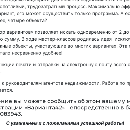
ропотливый, трудозатратный процесс. Максимально эфф
ариант, его может осуществить только программа. А ес
лее, четыре объекта?
р вариантов» позволяет искать одновременно от 2 до
 сумму. В ходе мастер-­классов родилась идея ­ исклю
жные объекты, участвующие во многих вариантах. Эта 
тало несравненно удобнее!
ункции печати и отправки на электронную почту всего 
.
 к руководителям агентств недвижимости. Работа по 
ается.
ение вы можете сообщить об этом вашему 
рации «Варианта42» непосредственно в б
08­3943.
С уважением и с пожеланиями успешной работы!