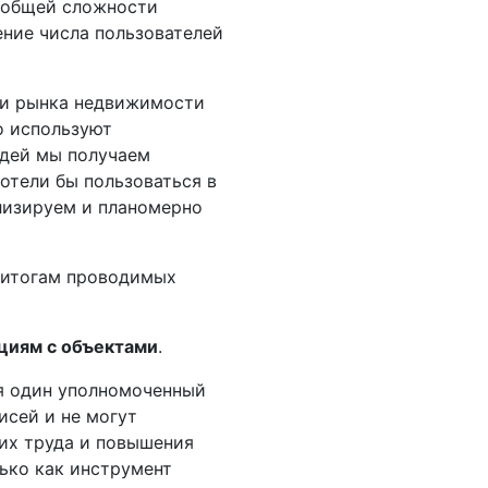
В общей сложности
ение числа пользователей
ми рынка недвижимости
о используют
юдей мы получаем
отели бы пользоваться в
ализируем и планомерно
о итогам проводимых
циям с объектами
.
ся один уполномоченный
исей и не могут
их труда и повышения
лько как инструмент