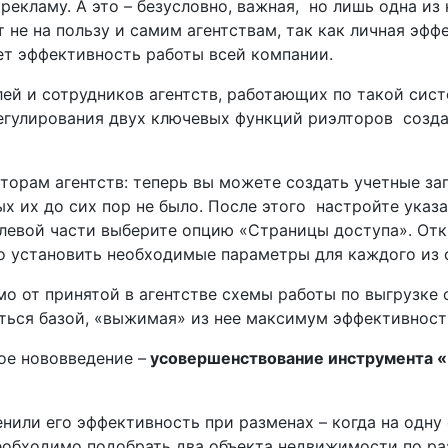
рекламу. А это – безусловно, важная, ­ но лишь одна 
т не на пользу и самим агентствам, так как личная эфф
ует эффективность работы всей компании.
ей и сотрудников агентств, работающих по такой сист
гулирования двух ключевых функций риэлторов ­ созда
орам агентств: теперь вы можете создать учетные за
х их до сих пор не было. После этого ­ настройте указ
в левой части выберите опцию «Страницы доступа». От
о установить необходимые параметры для каждого из 
о от принятой в агентстве схемы работы по выгрузке о
ться базой, «выжимая» из нее максимум эффективност
ое нововведение –
усовершенствование инструмента 
нили его эффективность при разменах – когда на одну
необходимо подобрать два объекта недвижимости по р