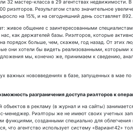
ели 32 мастер­-класса в 29 агентствах недвижимости. 
00 риэлторов. Результатом стало значительное увелич
выросло на 15%, и на сегодняшний день составляет 892.
тат: живое общение с заинтересованными специалиста
 нас, как держателей базы. Риэлторов, которые активн
на порядок больше, чем, скажем, год назад. От этих л
рые они хотели бы видеть реализованными, которыми х
редложения мы, конечно же, принимаем к сведению, ан
вух важных нововведениях в базе, запущенных в мае п
озможность разграничения доступа риэлторов к опера
ой объектов в рекламу (в журнал и на сайты) занимает
с-­менеджер. Риэлторы же не имеют своих учетных зап
и функциями, созданными специально для облегчения 
ся, что агентство использует систему «Вариант42» то