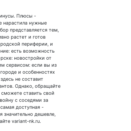
инусы. Плюсы -
е нарастила нужные
бор представляется тем,
ивно растет и готов
ородской периферии, и
ание: есть возможность
рске: новостройки от
им сервисом: если вы из
о городе и особенностях
 здесь не составит
антов. Однако, обращайте
 сможете ставить свой
 войну с соседями за
 самая доступная -
я значительно дешевле,
те variant-nk.ru.