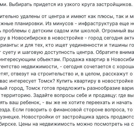
и. Выбирать придется из узкого круга застройщиков.
тельно удалены от центра и имеют как плюсы, так и м
жные планировки. Из минусов - инфраструктура еще н
ь проблемы с детским садом или школой. Огромный вы
ру в Новосибирске в новостройке - город сегодня акт
рианты: и для тех, кто ищет уединенности и тишины г
т суету и шаговую доступность центра. Обратите вним
 интересующим объектам. Продажа квартир в Новосиби
гентство недвижимости, - сегодня сочетается с хорош
етят, отвезут на строительство и, в целом, расскажут 
вас интересует Томск? Купить квартиру в новостройке
ный город, Томск готов предложить разнообразие вари
территорию. Задайте вопросы себе и продавцу: где вы
лять ваш ребенок, - вы же не хотите переехать и начать
зда. Если говорить о финансовой стороне вопроса, то
узнецке. Новостройки от застройщика здесь продаютс
ирске. Цены на недвижимость можно посмотреть на сай